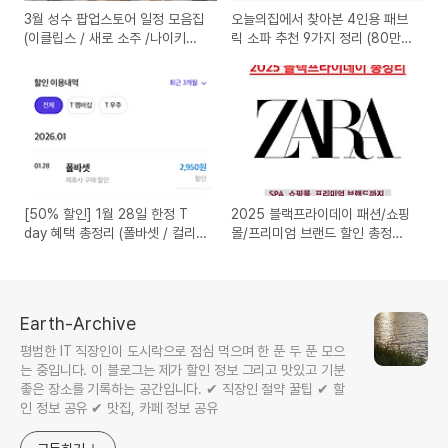
3월 성수 팝업스토어 일정 모음집
오늘의집에서 찾아본 4인용 패브
(이클립스 / 새로 소주 /나이키
릭 소파 추천 9가지 정리 (80만원
xSKIMS 등등)
대~200만원대 비교)
[50% 할인] 1월 28일 한정 T
2025 블랙프라이데이 패션/쇼핑
day 혜택 총정리 (폴바셋 / 컬리 /
몰/프리미엄 브랜드 할인 총정리
도미노피자)
(ZARA · 무신사 · 아미 · 메종키
츠네 외)
Earth-Archive
평범한 IT 직장인이 도시락으로 점심 먹으며 한 푼 두 푼 모으
는 중입니다. 이 블로그는 제가 할인 정보 그리고 맛있고 기분
좋은 장소를 기록하는 공간입니다. ✔ 직장인 절약 꿀팁 ✔ 할
인 정보 공유 ✔ 맛집, 카페 정보 공유