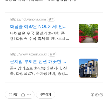
https://nol.yanolja.com
광고
화담숲 예약은 NOL에서! 인기
레저 매일 상시 할인
다채로운 수국 물결의 화려한 풍
경! 화담숲 수국 축제를 만나보세
요 화담숲
http://www.luzern.co.kr
광고
곤지암 루체른 펜션 깨끗한 신
축 - 중형 평수
곤지암리조트 화담숲 2분거리, 신
축, 화장실2개, 주차장완비, 승강
기, 바베큐장
공감
구독하기