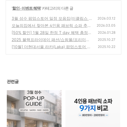
'
할인 · 이벤트 혜택
' 카테고리의 다른 글
3월 성수 팝업스토어 일정 모음집(이클립스 /
2026.03.12
새로 소주 /나이키xSKIMS 등등)
오늘의집에서 찾아본 4인용 패브릭 소파 추천
(0)
2026.03.05
9가지 정리 (80만원대~200만원대 비교)
[50% 할인] 1월 28일 한정 T day 혜택 총정리
(0)
2026.01.28
(폴바셋 / 컬리 / 도미노피자)
2025 블랙프라이데이 패션/쇼핑몰/프리미엄
(0)
2025.10.27
브랜드 할인 총정리 (ZARA · 무신사 · 아미 · 메
[10월] 더현대서울 라카(Laka) 팝업스토어 총
2025.10.22
종키츠네 외)
정리! 한정 굿즈와 시티브리즈 콜라보
(0)
(0)
관련글