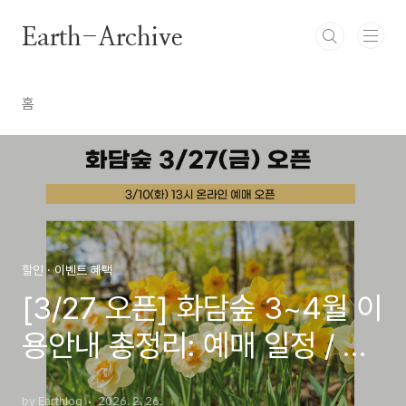
본문 바로가기
Earth-Archive
홈
할인 · 이벤트 혜택
[3/27 오픈] 화담숲 3~4월 이
용안내 총정리: 예매 일정 / 예
매 방법 / 입장권·모노레일 요
by Earthlog
2026. 2. 26.